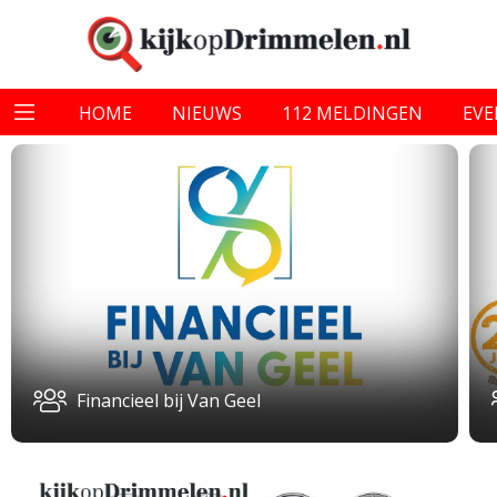
HOME
NIEUWS
112 MELDINGEN
EV
Financieel bij Van Geel