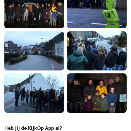
Heb jij de KijkOp App al?