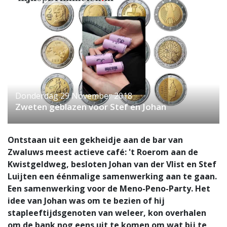
Donderdag 29 November 2018
Zweten geblazen voor Stef en Johan
Ontstaan uit een gekheidje aan de bar van
Zwaluws meest actieve café: 't Roerom aan de
Kwistgeldweg, besloten Johan van der Vlist en Stef
Luijten een éénmalige samenwerking aan te gaan.
Een samenwerking voor de Meno-Peno-Party. Het
idee van Johan was om te bezien of hij
stapleeftijdsgenoten van weleer, kon overhalen
om de bank nog eens uit te komen om wat bij te