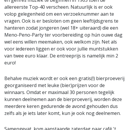
en genres muziek te beginnen in 1965 toen de
allereerste Top-40 verscheen. Natuurlijk is er ook
volop gelegenheid om een verzoeknummer aan te
vragen. Ook is er besloten om geen leeftijdsgrens te
hanteren zodat jongeren (wel 18+ uiteraard) die een
Meno-Peno-Party ter voorbereiding op hún ouwe dag
wel eens willen meemaken, ook welkom zijn. Net als
voor iedereen liggen er ook voor jullie muntstukken
van twee euro klaar. De entreeprijs is namelijk min 2
euro!
Behalve muziek wordt er ook een gratis(!) bierproeverij
georganiseerd met leuke (bier)prijzen voor de
winnaars. Omdat er maximaal 30 personen tegelijk
kunnen deelnemen aan de bierproeverij, worden deze
meerdere keren gedurende de avond gehouden dus
zelfs als je iets later komt, kun je ook nog deelnemen.
Samengevat, kom aanstaande zaterdag naar café 't