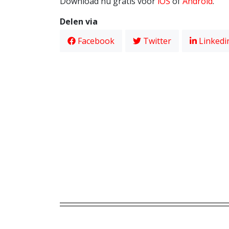
Download nu gratis voor
iOS
of
Android
.
Delen via
Facebook
Twitter
Linkedi