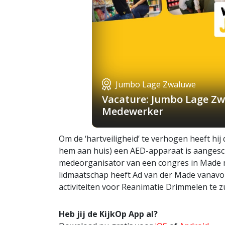
Jumbo Lage Zwaluwe
Vacature: Jumbo Lage Zw
Medewerker
Om de ‘hartveiligheid’ te verhogen heeft hij 
hem aan huis) een AED-apparaat is aangesch
medeorganisator van een congres in Made me
lidmaatschap heeft Ad van der Made vanav
activiteiten voor Reanimatie Drimmelen te z
Heb jij de KijkOp App al?