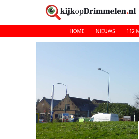
HOME
NIEUWS
112 