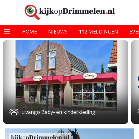
HOME
NIEUWS
112 MELDINGEN
EV
Livango Baby- en kinderkleding