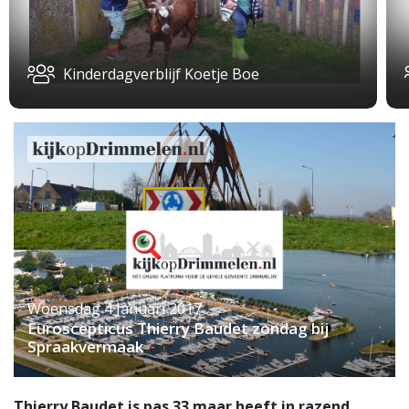
Kinderdagverblijf Koetje Boe
Woensdag 4 Januari 2017
Euroscepticus Thierry Baudet zondag bij
Spraakvermaak
Thierry Baudet is pas 33 maar heeft in razend