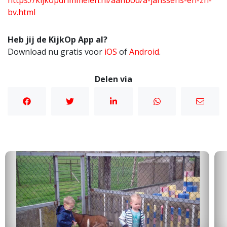
https://kijkopdrimmelen.nl/aanbod/a-janssens-en-zn-
bv.html
Heb jij de KijkOp App al?
Download nu gratis voor
iOS
of
Android
.
Delen via