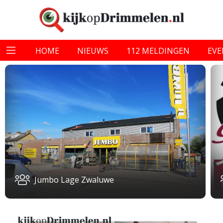
HOME
NIEUWS
112 MELDINGEN
EV
Jumbo Lage Zwaluwe