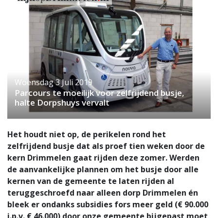
Woensdag 3 Juli 2019
Parcours te moeilijk voor zelfrijdend busje,
halte Dorpshuys vervalt
Het houdt niet op, de perikelen rond het
zelfrijdend busje dat als proef tien weken door de
kern Drimmelen gaat rijden deze zomer. Werden
de aanvankelijke plannen om het busje door alle
kernen van de gemeente te laten rijden al
teruggeschroefd naar alleen dorp Drimmelen én
bleek er ondanks subsidies fors meer geld (€ 90.000
i.p.v. € 46.000) door onze gemeente bijgepast moet