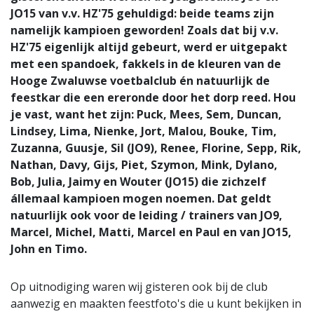
JO15 van v.v. HZ'75 gehuldigd: beide teams zijn
namelijk kampioen geworden! Zoals dat bij v.v.
HZ'75 eigenlijk altijd gebeurt, werd er uitgepakt
met een spandoek, fakkels in de kleuren van de
Hooge Zwaluwse voetbalclub én natuurlijk de
feestkar die een ereronde door het dorp reed. Hou
je vast, want het zijn: Puck, Mees, Sem, Duncan,
Lindsey, Lima, Nienke, Jort, Malou, Bouke, Tim,
Zuzanna, Guusje, Sil (JO9), Renee, Florine, Sepp, Rik,
Nathan, Davy, Gijs, Piet, Szymon, Mink, Dylano,
Bob, Julia, Jaimy en Wouter (JO15) die zichzelf
állemaal kampioen mogen noemen. Dat geldt
natuurlijk ook voor de leiding / trainers van JO9,
Marcel, Michel, Matti, Marcel en Paul en van JO15,
John en Timo.
Op uitnodiging waren wij gisteren ook bij de club
aanwezig en maakten feestfoto's die u kunt bekijken in