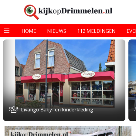
HOME
NIEUWS
112 MELDINGEN
EV
Livango Baby- en kinderkleding