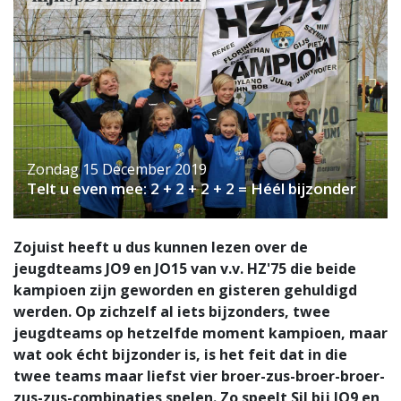
Zondag 15 December 2019
Telt u even mee: 2 + 2 + 2 + 2 = Héél bijzonder
Zojuist heeft u dus kunnen lezen over de
jeugdteams JO9 en JO15 van v.v. HZ'75 die beide
kampioen zijn geworden en gisteren gehuldigd
werden. Op zichzelf al iets bijzonders, twee
jeugdteams op hetzelfde moment kampioen, maar
wat ook écht bijzonder is, is het feit dat in die
twee teams maar liefst vier broer-zus-broer-broer-
zus-zus-combinaties spelen. Zo speelt Sil bij JO9 en