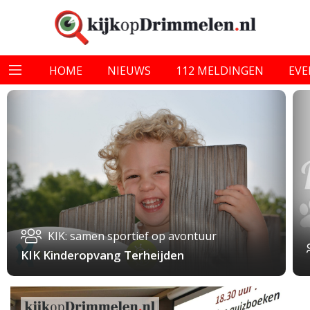
HOME
NIEUWS
112 MELDINGEN
EV
KIK: samen sportief op avontuur
KIK Kinderopvang Terheijden